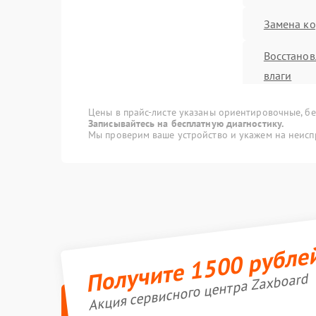
Замена ко
Восстанов
влаги
Замена да
Цены в прайс-листе указаны ориентировочные, без
Записывайтесь на бесплатную диагностику.
Мы проверим ваше устройство и укажем на неисп
Замена эл
Замена а
Замена п
Получите 1500 рубле
Устранени
Замена р
Акция сервисного центра Zaxboard
Замена к