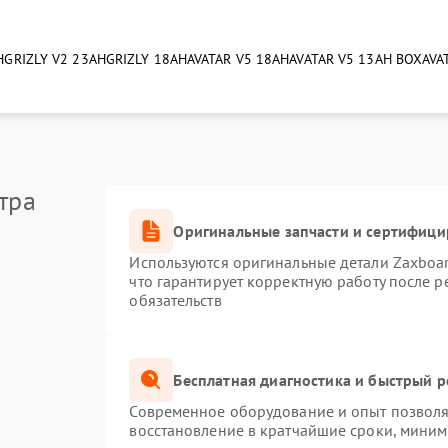
H
GRIZLY V2 23AH
GRIZLY 18AH
AVATAR V5 18AH
AVATAR V5 13AH BOX
AVA
тра
Оригинальные запчасти и сертифиц
Используются оригинальные детали Zaxboa
что гарантирует корректную работу после 
обязательств
Бесплатная диагностика и быстрый 
Современное оборудование и опыт позволяю
восстановление в кратчайшие сроки, миним