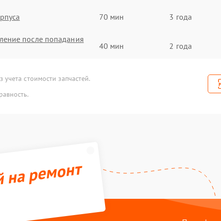
рпуса
70 мин
3 года
ление после попадания
40 мин
2 года
тчика холла
100 мин
2 года
 учета стоимости запчастей.
равность.
емента освещения
30 мин
1 год
мортизаторов
50 мин
1 год
одшипников
60 мин
3 года
й на ремонт
е люфта
60 мин
3 года
езины
30 мин
1 год
амеры
30 мин
2 года