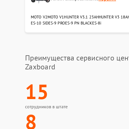
MOTO V2
MOTO V1
HUNTER V3.1 23AH
HUNTER V3 18A
ES-10 SID
ES-9 PRO
ES-9 PN BLACK
ES-8i
Преимущества сервисного цен
Zaxboard
15
сотрудников в штате
8