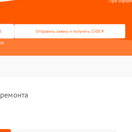
При оформл
50 мин
3 года
ляция
80 мин
2 года
Отправить заявку и получить 1500 ₽
дсветки
60 мин
1 год
сти
 ремонта