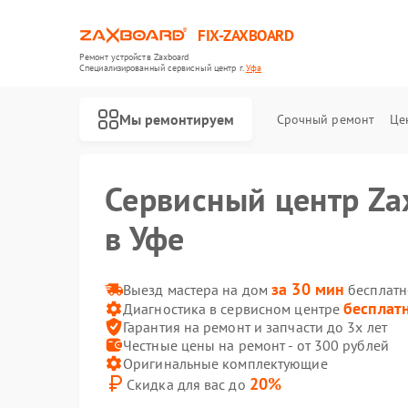
FIX-ZAXBOARD
Ремонт устройств Zaxboard
Специализированный cервисный центр г.
Уфа
Мы ремонтируем
Срочный ремонт
Це
Сервисный центр Za
Ремонт электросамокатов Zaxboard
Ремонт гироскутеров Zaxboard
в Уфе
за 30 мин
Выезд мастера на дом
бесплатн
бесплат
Диагностика в сервисном центре
Гарантия на ремонт и запчасти до 3х лет
Честные цены на ремонт - от 300 рублей
Оригинальные комплектующие
20%
Скидка для вас до